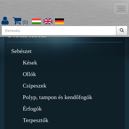
Tog
Termékkatalógus letöltése
nav
(
0
)
Termékek
Sebészet
Kések
Ollók
Csipeszek
Polyp, tampon és kendőfogók
Érfogók
Terpesztők