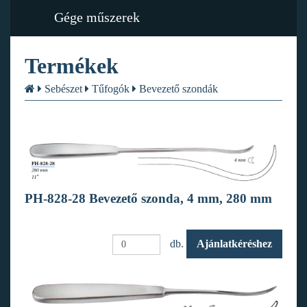
Gége műszerek
Termékek
Sebészet
Tűfogók
Bevezető szondák
PH-828-28 Bevezető szonda, 4 mm, 280 mm
db.
Ajánlatkéréshez