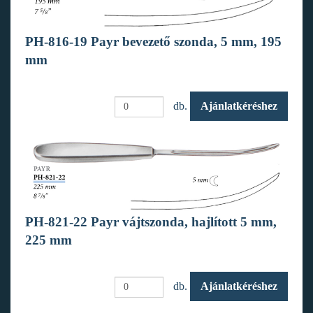
PH-816-19 Payr bevezető szonda, 5 mm, 195
mm
db.
Ajánlatkéréshez
PH-821-22 Payr vájtszonda, hajlított 5 mm,
225 mm
db.
Ajánlatkéréshez