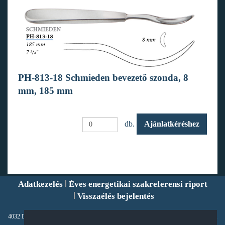
PH-813-18 Schmieden bevezető szonda, 8
mm, 185 mm
db.
Ajánlatkéréshez
Adatkezelés
Éves energetikai szakreferensi riport
Visszaélés bejelentés
4032 Debrecen, Füredi út 98., Magyarország Tel: +36 52 507-000 Fax: +36 52 520-581