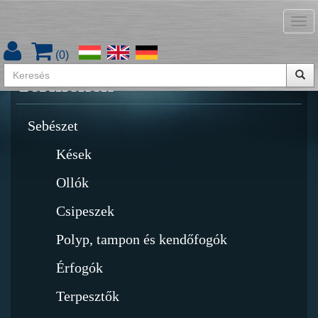
Tog
Termékkatalógus letöltése
nav
(
0
)
Termékek
Sebészet
Kések
Ollók
Csipeszek
Polyp, tampon és kendőfogók
Érfogók
Terpesztők