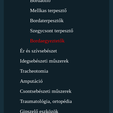
Bordaolló
Mellkas terpesztő
Bordaterpesztők
Szegycsont terpesztő
Bordaegyeztetők
Ér és szívsebészet
Idegsebészeti műszerek
Tracheotomia
Amputáció
Csontsebészeti műszerek
Traumatológia, ortopédia
Gipszelő eszközök