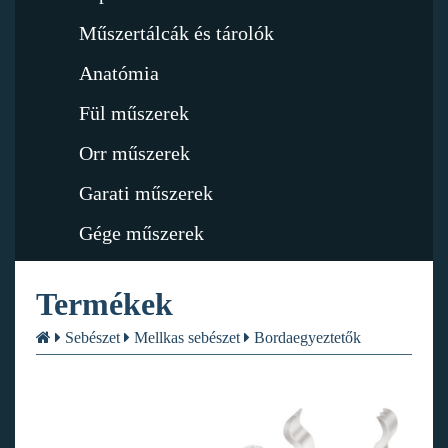
Műszertálcák és tárolók
Anatómia
Fül műszerek
Orr műszerek
Garati műszerek
Gége műszerek
Termékek
Sebészet
Mellkas sebészet
Bordaegyeztetők