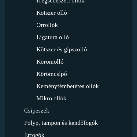
Idegsebészeti ollók
Kötszer olló
Orrollók
Ligatura olló
Kötszer és gipszolló
Körömolló
Körömcsípő
Keményfémbetétes ollók
Mikro ollók
Csipeszek
Polyp, tampon és kendőfogók
Érfogók