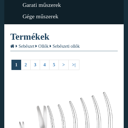
Garati műszerek
Gége műszerek
Termékek
Sebészet
Ollók
Sebészeti ollók
1
2
3
4
5
>
>|