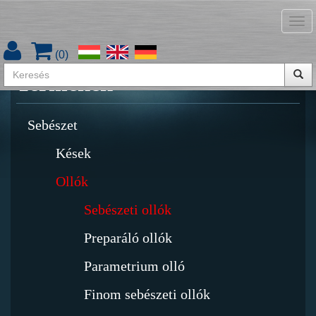
Tog
Termékkatalógus letöltése
nav
(
0
)
Termékek
Sebészet
Kések
Ollók
Sebészeti ollók
Preparáló ollók
Parametrium olló
Finom sebészeti ollók