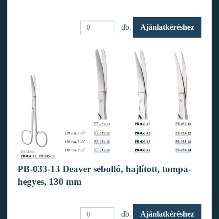
db.
Ajánlatkéréshez
PB-033-13 Deaver sebolló, hajlított, tompa-
hegyes, 130 mm
db.
Ajánlatkéréshez