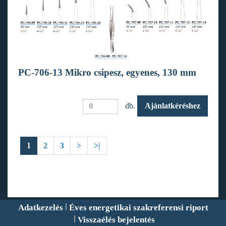
PC-706-13 Mikro csipesz, egyenes, 130 mm
db.
Ajánlatkéréshez
1
2
3
>
>|
Adatkezelés
Éves energetikai szakreferensi riport
Visszaélés bejelentés