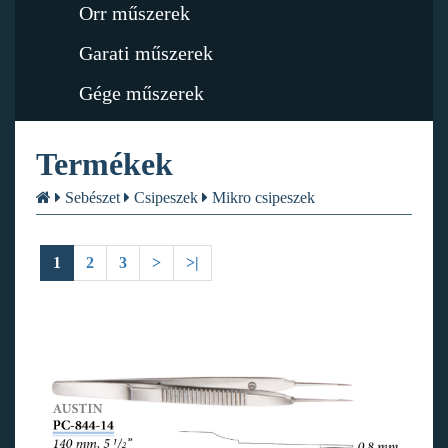
Orr műszerek
Garati műszerek
Gége műszerek
Termékek
Sebészet
Csipeszek
Mikro csipeszek
1
2
3
>
>|