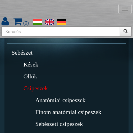
Tog
Termékkatalógus letöltése
nav
(
0
)
Termékek
Sebészet
Kések
Ollók
Csipeszek
Anatómiai csipeszek
Finom anatómiai csipeszek
Sebészeti csipeszek