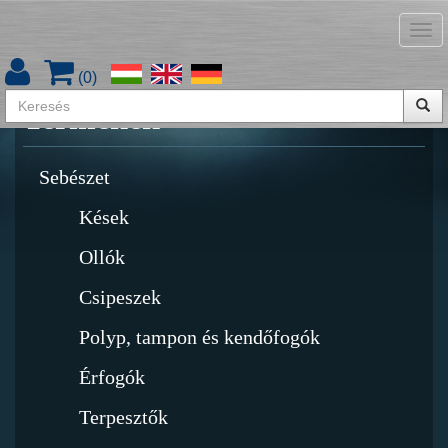
Tog
Termékkatalógus letöltése
nav
(
0
)
Termékek
Sebészet
Kések
Ollók
Csipeszek
Polyp, tampon és kendőfogók
Érfogók
Terpesztők