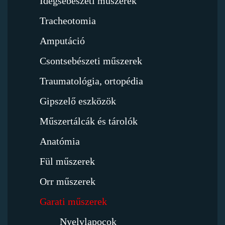
Idegsebészeti műszerek
Tracheotomia
Amputáció
Csontsebészeti műszerek
Traumatológia, ortopédia
Gipszelő eszközök
Műszertálcák és tárolók
Anatómia
Fül műszerek
Orr műszerek
Garati műszerek
Nyelvlapocok