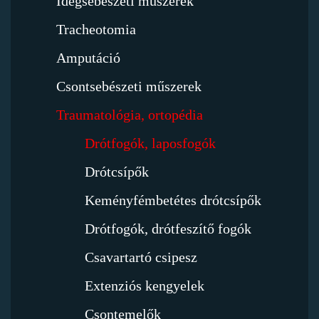
Idegsebészeti műszerek
Tracheotomia
Amputáció
Csontsebészeti műszerek
Traumatológia, ortopédia
Drótfogók, laposfogók
Drótcsípők
Keményfémbetétes drótcsípők
Drótfogók, drótfeszítő fogók
Csavartartó csipesz
Extenziós kengyelek
Csontemelők