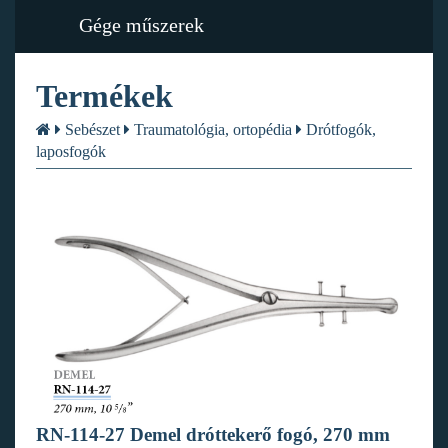
Gége műszerek
Termékek
Sebészet
Traumatológia, ortopédia
Drótfogók,
laposfogók
RN-114-27 Demel dróttekerő fogó, 270 mm