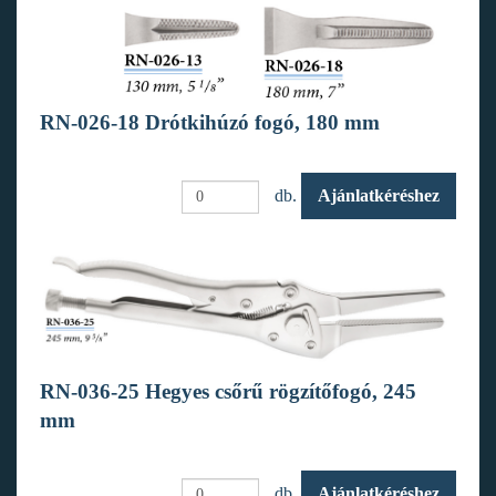
RN-026-18 Drótkihúzó fogó, 180 mm
db.
Ajánlatkéréshez
RN-036-25 Hegyes csőrű rögzítőfogó, 245
mm
db.
Ajánlatkéréshez