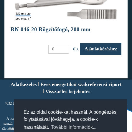
RN-046-20 Rögzítőfogó, 200 mm
db.
Ajánlatkéréshez
Adatkezelés
Éves energetikai szakreferensi riport
Visszaélés bejelentés
4032 Debrecen, Füredi út 98., Magyarország Tel: +36 52 507-000 Fax: +36 52 520-581
info@suban.hu
Ez az oldal cookie-kat használ. A böngészés
© 2021 SUBAN Kéziműszer Hungary Zrt. - Minden jog fenntartva!
A honlapon található valamennyi tartalom szerzői jogi védelem alatt áll, azok a magyar
folytatásával jóváhagyja, a cookie-k
szerzői jogi törvény hatálya alá tartoznak, és jogosultként a SUBAN Kéziműszer Hungary
használatát.
További információk...
Zártkörűen Működő Részvénytársaságot illetik. A szerzői jogra vonatkozó jogszabályok által