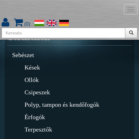
Tog
Termékkatalógus letöltése
nav
(
0
)
Termékek
Sebészet
Kések
Ollók
Csipeszek
Polyp, tampon és kendőfogók
Érfogók
Terpesztők