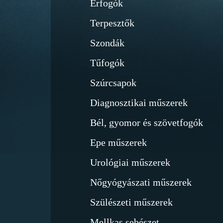
Érfogók
Terpesztők
Szondák
Tűfogók
Szúrcsapok
Diagnosztikai műszerek
Bél, gyomor és szövetfogók
Epe műszerek
Urológiai műszerek
Nőgyógyászati műszerek
Szülészeti műszerek
Mellkas sebészet