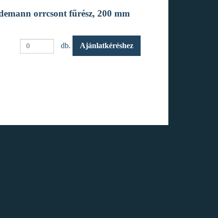
emann orrcsont fűrész, 200 mm
db.
Ajánlatkéréshez