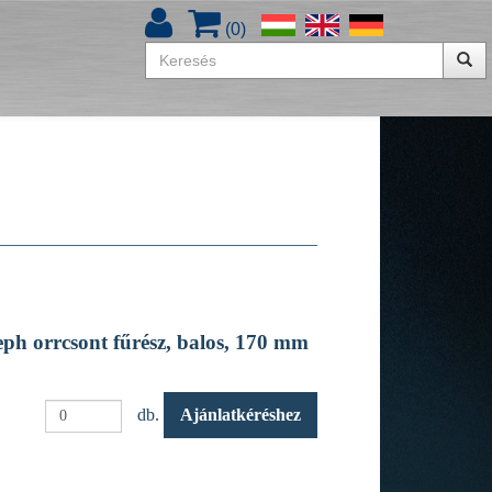
(
0
)
ph orrcsont fűrész, balos, 170 mm
db.
Ajánlatkéréshez