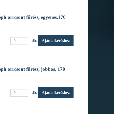
h orrcsont fűrész, egyenes,170
db.
Ajánlatkéréshez
h orrcsont fűrész, jobbos, 170
db.
Ajánlatkéréshez