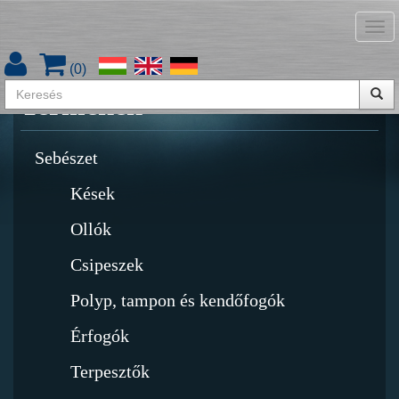
Tog
Termékkatalógus letöltése
nav
(
0
)
Termékek
Sebészet
Kések
Ollók
Csipeszek
Polyp, tampon és kendőfogók
Érfogók
Terpesztők