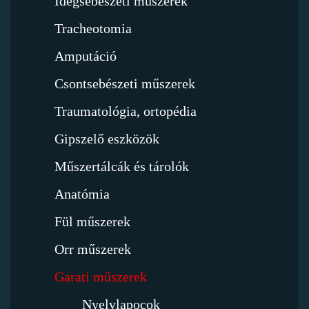
Idegsebészeti műszerek
Tracheotomia
Amputáció
Csontsebészeti műszerek
Traumatológia, ortopédia
Gipszelő eszközök
Műszertálcák és tárolók
Anatómia
Fül műszerek
Orr műszerek
Garati műszerek
Nyelvlapocok