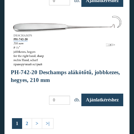
db.
Ajánlatkéréshez
PH-742-20 Deschamps alákötőtű, jobbkezes,
hegyes, 210 mm
db.
Ajánlatkéréshez
1
2
>
>|