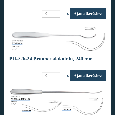
db.
Ajánlatkéréshez
PH-726-24 Brunner alákötőtű, 240 mm
db.
Ajánlatkéréshez