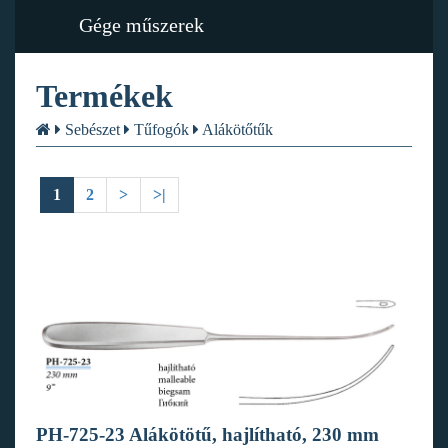
Gége műszerek
Termékek
Sebészet
Tűfogók
Alákötőtűk
1
2
>
>|
PH-725-23 Alákötötű, hajlítható, 230 mm