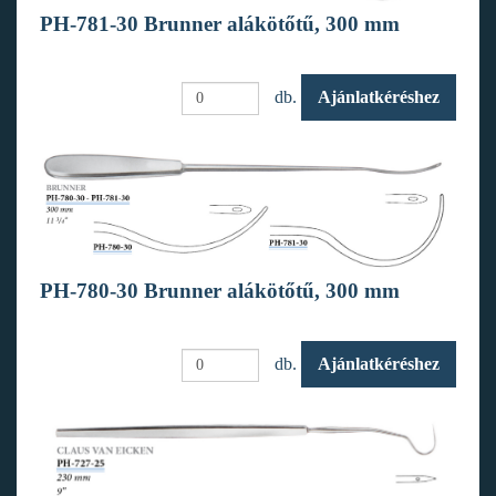
PH-781-30 Brunner alákötőtű, 300 mm
db.
Ajánlatkéréshez
PH-780-30 Brunner alákötőtű, 300 mm
db.
Ajánlatkéréshez