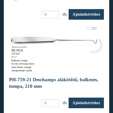
db.
Ajánlatkéréshez
PH-759-21 Deschamps alákötőtű, balkezes,
tompa, 210 mm
db.
Ajánlatkéréshez