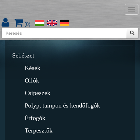
Tog
Termékkatalógus letöltése
nav
(
0
)
Termékek
Sebészet
Kések
Ollók
Csipeszek
Polyp, tampon és kendőfogók
Érfogók
Terpesztők