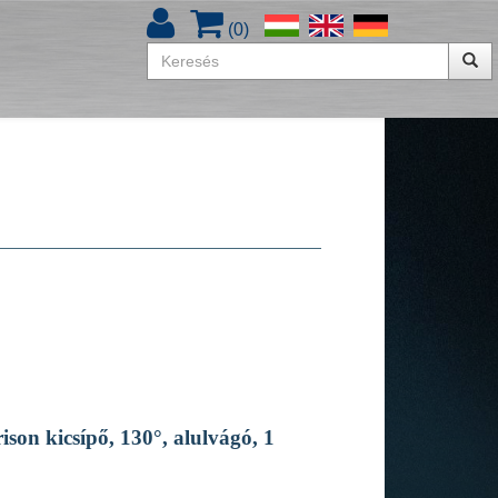
(
0
)
son kicsípő, 130°, alulvágó, 1