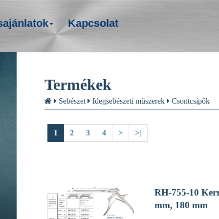
sajánlatok
Kapcsolat
Termékek
Sebészet
Idegsebészeti műszerek
Csontcsípők
1
2
3
4
>
>|
RH-755-10 Kerri
mm, 180 mm