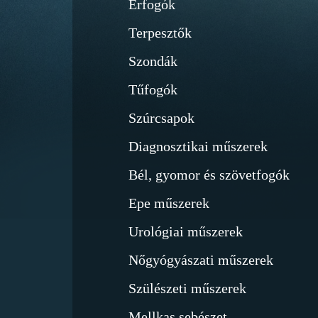
Érfogók
Terpesztők
Szondák
Tűfogók
Szúrcsapok
Diagnosztikai műszerek
Bél, gyomor és szövetfogók
Epe műszerek
Urológiai műszerek
Nőgyógyászati műszerek
Szülészeti műszerek
Mellkas sebészet