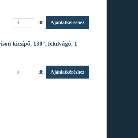
db.
Ajánlatkéréshez
son kicsípő, 130°, felülvágó, 1
db.
Ajánlatkéréshez