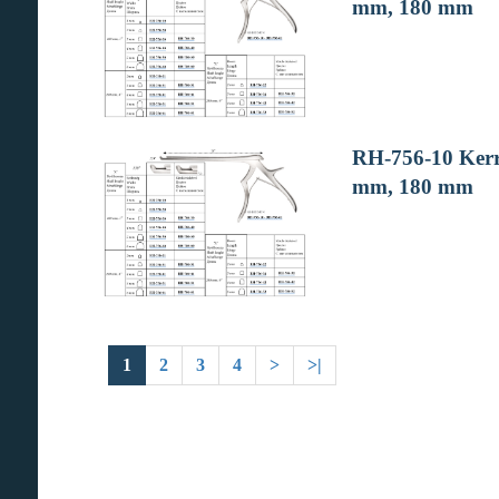
mm, 180 mm
RH-756-10 Kerri
mm, 180 mm
1
2
3
4
>
>|