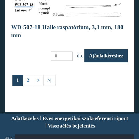
WD-507-18 Halle raspatórium, 3,3 mm, 180
mm
db.
Ajánlatkéréshez
1
2
>
>|
Adatkezelés
Éves energetikai szakreferensi riport
Visszaélés bejelentés
4032 Debrecen, Füredi út 98., Magyarország Tel: +36 52 507-000 Fax: +36 52 520-581