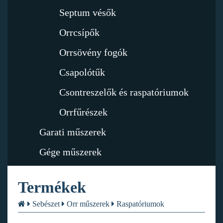
Septum vésők
Orrcsípők
Orrsövény fogók
Csapolótűk
Csontreszelők és raspatóriumok
Orrfűrészek
Garati műszerek
Gége műszerek
Termékek
Sebészet
Orr műszerek
Raspatóriumok