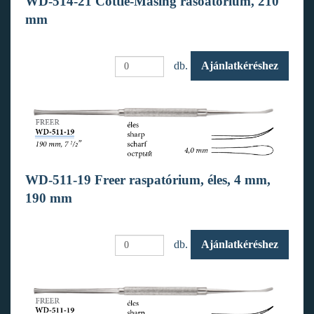
WD-514-21 Cottle-Masing rasoatórium, 210
mm
db.
Ajánlatkéréshez
WD-511-19 Freer raspatórium, éles, 4 mm,
190 mm
db.
Ajánlatkéréshez