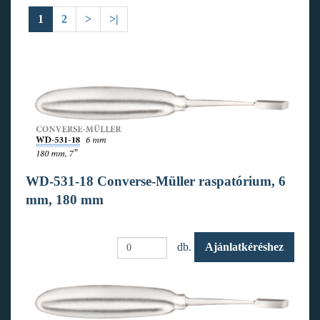
1
2
>
>|
WD-531-18 Converse-Müller raspatórium, 6
mm, 180 mm
db.
Ajánlatkéréshez