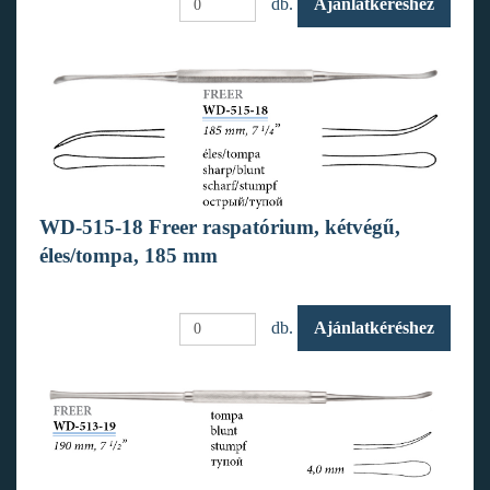
db.
Ajánlatkéréshez
WD-515-18 Freer raspatórium, kétvégű,
éles/tompa, 185 mm
db.
Ajánlatkéréshez