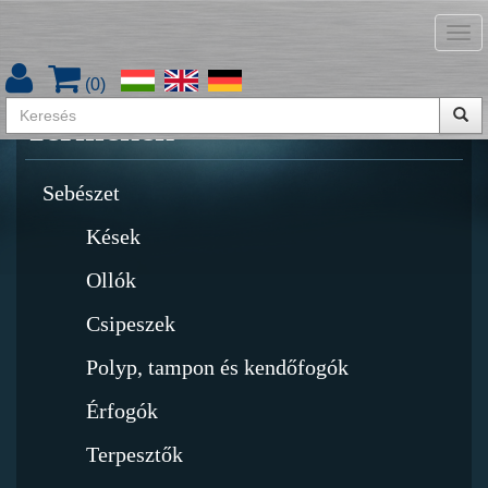
Tog
Termékkatalógus letöltése
nav
(
0
)
Termékek
Sebészet
Kések
Ollók
Csipeszek
Polyp, tampon és kendőfogók
Érfogók
Terpesztők