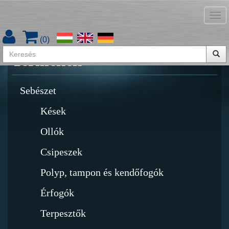
Tog
Termékkatalógus letöltése
nav
(
0
)
Termékek
Sebészet
Kések
Ollók
Csipeszek
Polyp, tampon és kendőfogók
Érfogók
Terpesztők