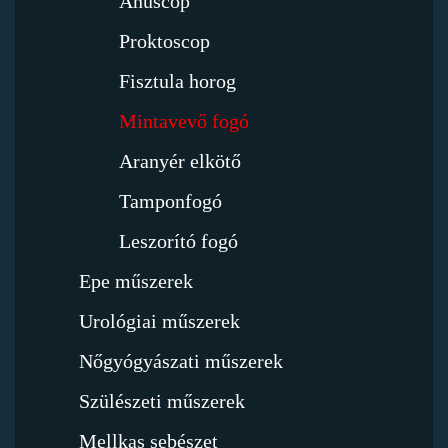
Anuscop
Proktoscop
Fisztula horog
Mintavevő fogó
Aranyér elkötő
Tamponfogó
Leszorító fogó
Epe műszerek
Urológiai műszerek
Nőgyógyászati műszerek
Szülészeti műszerek
Mellkas sebészet