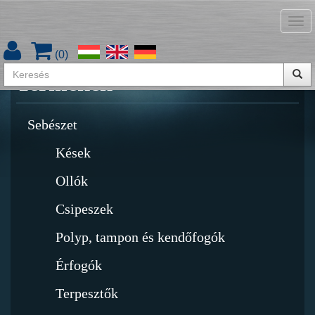
Tog
Termékkatalógus letöltése
nav
(
0
)
Termékek
Sebészet
Kések
Ollók
Csipeszek
Polyp, tampon és kendőfogók
Érfogók
Terpesztők