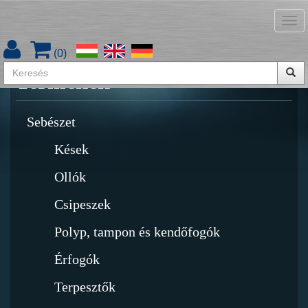
Tog
Termékkatalógus letöltése
nav
(
0
)
Termékek
Sebészet
Kések
Ollók
Csipeszek
Polyp, tampon és kendőfogók
Érfogók
Terpesztők