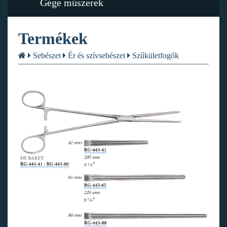
Gége műszerek
Termékek
Sebészet
Ér és szívsebészet
Szűkületfogók