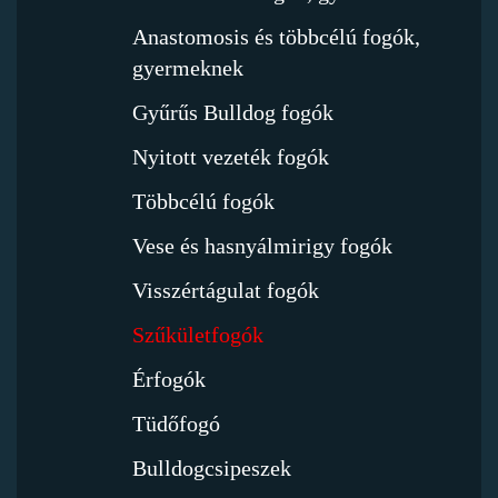
Anastomosis és többcélú fogók,
gyermeknek
Gyűrűs Bulldog fogók
Nyitott vezeték fogók
Többcélú fogók
Vese és hasnyálmirigy fogók
Visszértágulat fogók
Szűkületfogók
Érfogók
Tüdőfogó
Bulldogcsipeszek