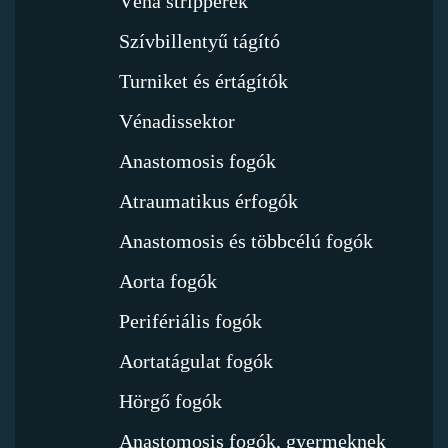
Véna stripperek
Szívbillentyű tágító
Turniket és értágítók
Vénadissektor
Anastomosis fogók
Atraumatikus érfogók
Anastomosis és többcélú fogók
Aorta fogók
Perifériális fogók
Aortatágulat fogók
Hörgő fogók
Anastomosis fogók, gyermeknek