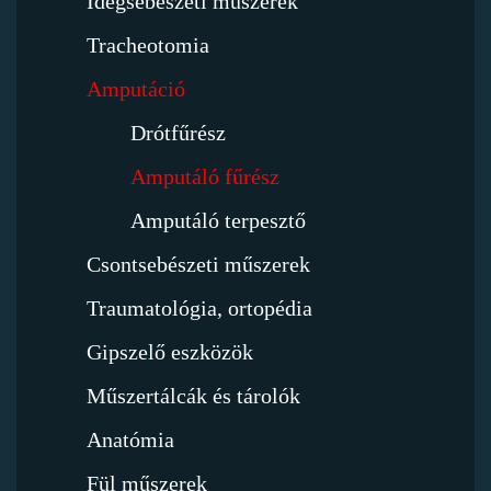
Idegsebészeti műszerek
Tracheotomia
Amputáció
Drótfűrész
Amputáló fűrész
Amputáló terpesztő
Csontsebészeti műszerek
Traumatológia, ortopédia
Gipszelő eszközök
Műszertálcák és tárolók
Anatómia
Fül műszerek