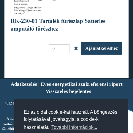
RK-230-01 Tartalék fűrészlap Satterlee
amputáló fűrészhez
db.
Ajánlatkéréshez
Adatkezelés
Éves energetikai szakreferensi riport
Visszaélés bejelentés
4032 Debrecen, Füredi út 98., Magyarország Tel: +36 52 507-000 Fax: +36 52 520-581
info@suban.hu
Ez az oldal cookie-kat használ. A böngészés
© 2021 SUBAN Kéziműszer Hungary Zrt. - Minden jog fenntartva!
A honlapon található valamennyi tartalom szerzői jogi védelem alatt áll, azok a magyar
folytatásával jóváhagyja, a cookie-k
szerzői jogi törvény hatálya alá tartoznak, és jogosultként a SUBAN Kéziműszer Hungary
használatát.
További információk...
Zártkörűen Működő Részvénytársaságot illetik. A szerzői jogra vonatkozó jogszabályok által