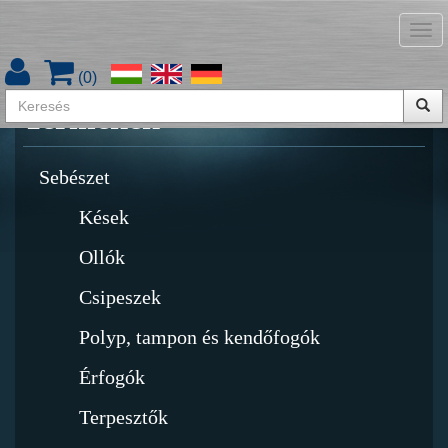
Tog
Termékkatalógus letöltése
nav
(
0
)
Termékek
Sebészet
Kések
Ollók
Csipeszek
Polyp, tampon és kendőfogók
Érfogók
Terpesztők