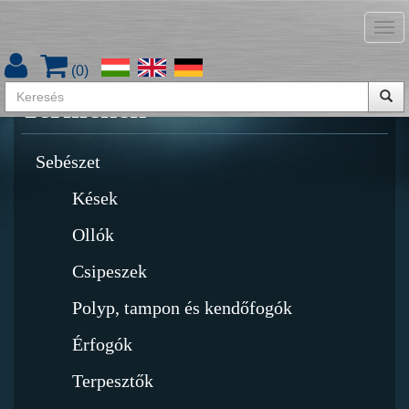
Tog
Termékkatalógus letöltése
nav
(
0
)
Termékek
Sebészet
Kések
Ollók
Csipeszek
Polyp, tampon és kendőfogók
Érfogók
Terpesztők