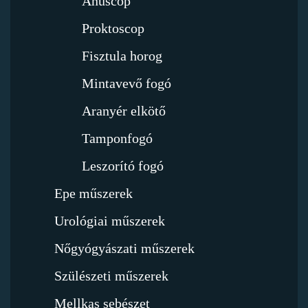
Anuscop
Proktoscop
Fisztula horog
Mintavevő fogó
Aranyér elkötő
Tamponfogó
Leszorító fogó
Epe műszerek
Urológiai műszerek
Nőgyógyászati műszerek
Szülészeti műszerek
Mellkas sebészet