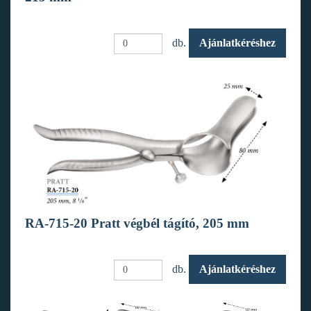
db.
Ajánlatkéréshez
RA-715-20 Pratt végbél tágító, 205 mm
db.
Ajánlatkéréshez