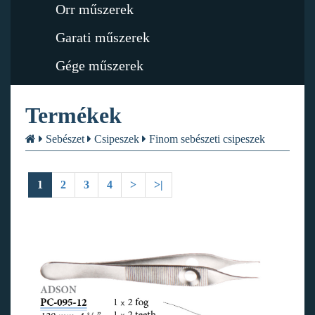
Orr műszerek
Garati műszerek
Gége műszerek
Termékek
Sebészet
Csipeszek
Finom sebészeti csipeszek
1
2
3
4
>
>|