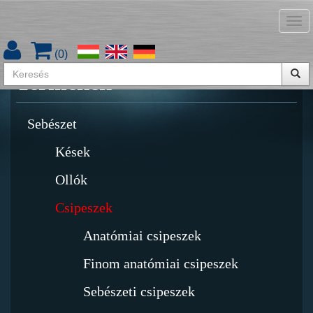
Tog
Termékkatalógus letöltése
nav
(
0
)
Termékek
Sebészet
Kések
Ollók
Csipeszek
Anatómiai csipeszek
Finom anatómiai csipeszek
Sebészeti csipeszek