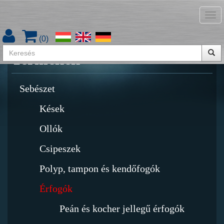
Tog
Termékkatalógus letöltése
nav
(
0
)
Termékek
Sebészet
Kések
Ollók
Csipeszek
Polyp, tampon és kendőfogók
Érfogók
Peán és kocher jellegű érfogók