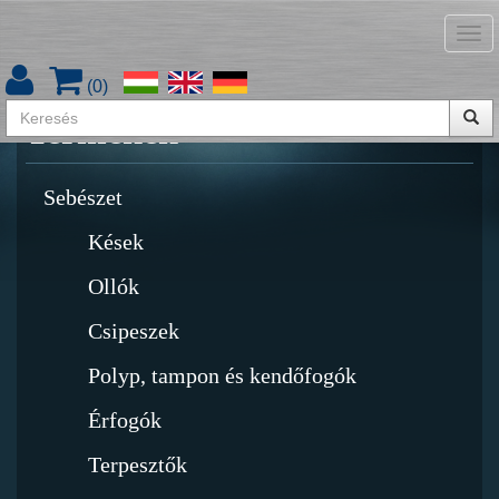
Tog
Termékkatalógus letöltése
nav
(
0
)
Termékek
Sebészet
Kések
Ollók
Csipeszek
Polyp, tampon és kendőfogók
Érfogók
Terpesztők