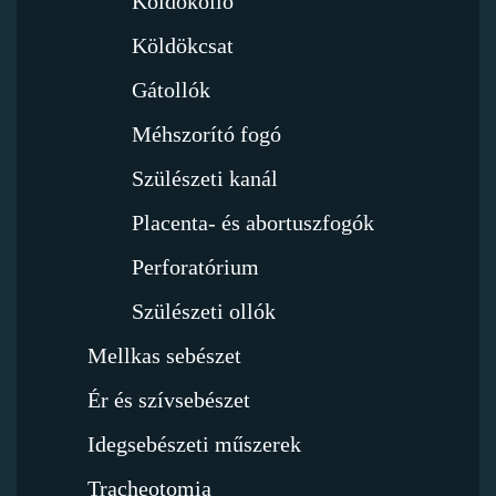
Köldökolló
Köldökcsat
Gátollók
Méhszorító fogó
Szülészeti kanál
Placenta- és abortuszfogók
Perforatórium
Szülészeti ollók
Mellkas sebészet
Ér és szívsebészet
Idegsebészeti műszerek
Tracheotomia