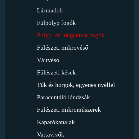
Lármadob
Fülpolyp fogók
Polyp- és idegentest-fogók
Fülészeti mikrovéső
Vájtvéső
Fülészeti kések
Tűk és horgok, egyenes nyéllel
Paracentáló lándzsák
Fülészeti mikroműszerek
Kaparókanalak
Vattavivők