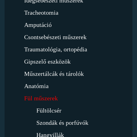
Idegsebészeti műszerek
Tracheotomia
Amputáció
Csontsebészeti műszerek
Traumatológia, ortopédia
Gipszelő eszközök
Műszertálcák és tárolók
Anatómia
Fül műszerek
Fültölcsér
Szondák és porfúvók
Hangvillák