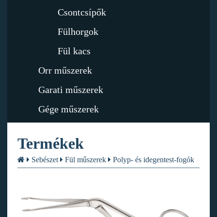
Csontcsípők
Fülhorgok
Fül kacs
Orr műszerek
Garati műszerek
Gége műszerek
Termékek
Sebészet
Fül műszerek
Polyp- és idegentest-fogók