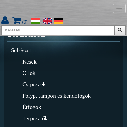
Tog
Termékkatalógus letöltése
nav
(
0
)
Termékek
Sebészet
Kések
Ollók
Csipeszek
Polyp, tampon és kendőfogók
Érfogók
Terpesztők