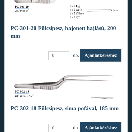
PC-301-20 Fülcsipesz, bajonett hajlású, 200
mm
db.
Ajánlatkéréshez
PC-302-18 Fülcsipesz, sima pofával, 185 mm
db.
Ajánlatkéréshez