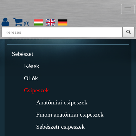
Tog
Termékkatalógus letöltése
nav
(
0
)
Termékek
Sebészet
Kések
Ollók
Csipeszek
Anatómiai csipeszek
Finom anatómiai csipeszek
Sebészeti csipeszek