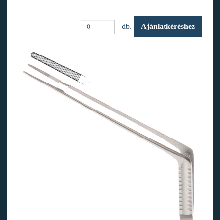
db.
Ajánlatkéréshez