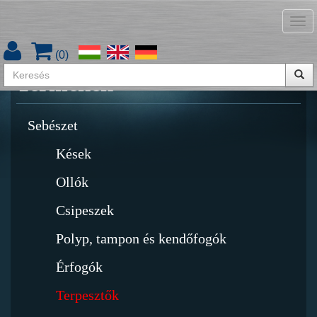
Tog
Termékkatalógus letöltése
nav
(
0
)
Termékek
Sebészet
Kések
Ollók
Csipeszek
Polyp, tampon és kendőfogók
Érfogók
Terpesztők