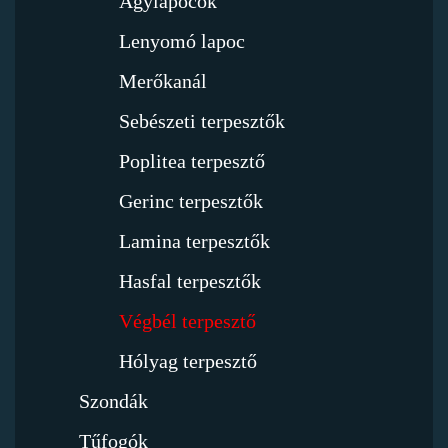
Agylapocok
Lenyomó lapoc
Merőkanál
Sebészeti terpesztők
Poplitea terpesztő
Gerinc terpesztők
Lamina terpesztők
Hasfal terpesztők
Végbél terpesztő
Hólyag terpesztő
Szondák
Tűfogók