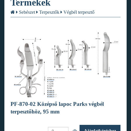
Termékek
Sebészet
Terpesztők
Végbél terpesztő
PF-870-02 Középső lapoc Parks végbél
terpesztőhöz, 95 mm
db.
Ajánlatkéréshez