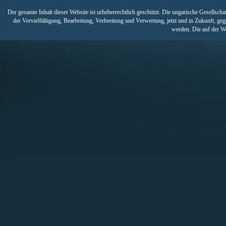
Der gesamte Inhalt dieser Website ist urheberrechtlich geschützt. Die ungarische Gesells
der Vervielfältigung, Bearbeitung, Verbreitung und Verwertung, jetzt und in Zukunft, ge
werden. Die auf der W