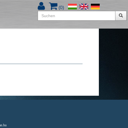
(
0
)
an.hu